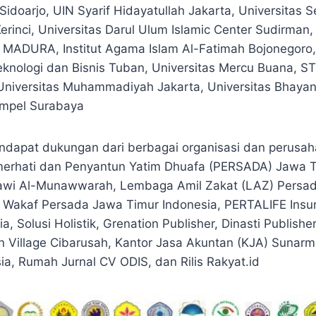
idoarjo, UIN Syarif Hidayatullah Jakarta, Universitas 
erinci, Universitas Darul Ulum Islamic Center Sudirman
MADURA, Institut Agama Islam Al-Fatimah Bojonegoro, 
 Teknologi dan Bisnis Tuban, Universitas Mercu Buana, 
Universitas Muhammadiyah Jakarta, Universitas Bhayan
mpel Surabaya
endapat dukungan dari berbagai organisasi dan perusaha
erhati dan Penyantun Yatim Dhuafa (PERSADA) Jawa T
awi Al-Munawwarah, Lembaga Amil Zakat (LAZ) Persa
r Wakaf Persada Jawa Timur Indonesia, PERTALIFE Insu
a, Solusi Holistik, Grenation Publisher, Dinasti Publishe
n Village Cibarusah, Kantor Jasa Akuntan (KJA) Sunarm
ia, Rumah Jurnal CV ODIS, dan Rilis Rakyat.id