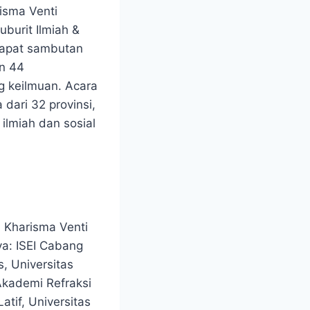
isma Venti
burit Ilmiah &
dapat sambutan
an 44
g keilmuan. Acara
 dari 32 provinsi,
ilmiah dan sosial
n Kharisma Venti
ya: ISEI Cabang
, Universitas
Akademi Refraksi
atif, Universitas