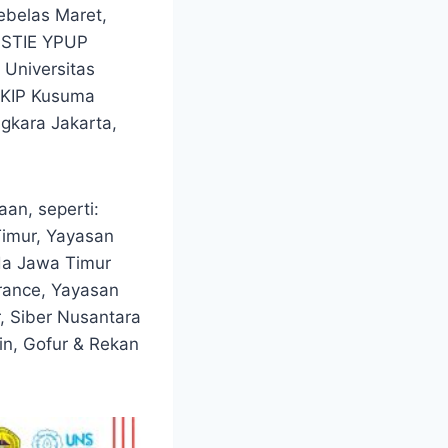
Sebelas Maret,
, STIE YPUP
Universitas
STKIP Kusuma
gkara Jakarta,
an, seperti:
imur, Yayasan
da Jawa Timur
rance, Yayasan
r, Siber Nusantara
in, Gofur & Rekan