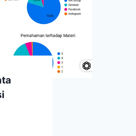
ata
i