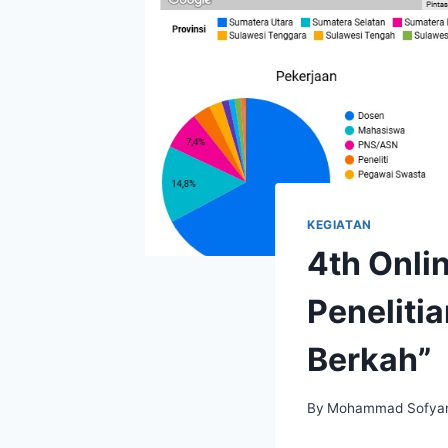
KEGIATAN
4th Onli
Peneliti
Berkah”
By
Mohammad Sofya