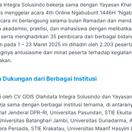
 Integra Solusindo bekerja sama dengan Yayasan Khar
 menggelar acara 4th Online Ngabuburit 1446H “Ngabu
 Acara ini berlangsung selama bulan Ramadan dan men
ra akademisi, praktisi, dan mahasiswa dengan melibatk
erta menghadirkan 35 pembicara dari berbagai bidan
 pada 1 – 23 Maret 2025 ini dihadiri oleh 2.203 peserta
ginya antusiasme dan minat peserta terhadap kegiatan 
akan.
 Dukungan dari Berbagai Institusi
asi oleh CV ODIS Olahdata Integra Solusindo dan Yayasa
ja sama dengan berbagai institusi ternama, di antaran
iat Jenderal DPR-RI, Universitas Pasundan, STIE Ekuitas
Universitas Batanghari Jambi, Universitas Gunadarma, 
dera Persada, STIE Krakatau, Universitas Maarif Hasyim L