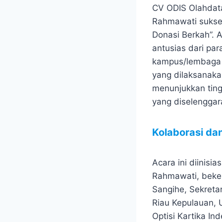
CV ODIS Olahdata
Rahmawati sukses
Donasi Berkah”.
antusias dari pa
kampus/lembaga s
yang dilaksanakan
menunjukkan ting
yang diselenggar
Kolaborasi dan
Acara ini diinisi
Rahmawati, beker
Sangihe, Sekretar
Riau Kepulauan, 
Optisi Kartika In