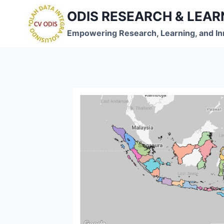
Skip
ODIS RESEARCH & LEA
to
content
Empowering Research, Learning, and In