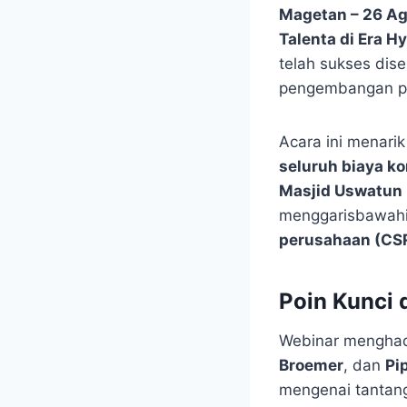
Magetan – 26 A
Talenta di Era 
telah sukses dis
pengembangan pro
Acara ini menari
seluruh biaya k
Masjid Uswatun
menggarisbawahi
perusahaan (CS
Poin Kunci d
Webinar menghadi
Broemer
, dan
Pi
mengenai tantan