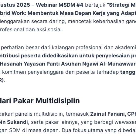
gustus 2025
–
Webinar MSDM #4
bertajuk
“Strategi 
Hybrid Work: Membentuk Masa Depan Kerja yang Adapti
elenggarakan secara daring, mencetak keberhasilan ga
fesional dan aksi sosial.
k perhatian besar dari kalangan profesional dan akadem
ontribusi peserta didedikasikan untuk penyelesaian
 Hasanah Yayasan Panti Asuhan Ngawi Al-Munawwar
 komitmen penyelenggara dan peserta terhadap
tangg
R)
.
ari Pakar Multidisiplin
rkan panelis multidisiplin, termasuk
Zainul Fanani, C
pin Sukandi
, serta pakar lainnya, yang berbagi wawa
gan SDM di masa depan. Dua fokus utama yang dibeda