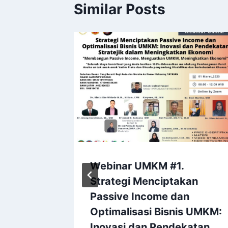
Similar Posts
p
Webinar UMKM #1.
if
Strategi Menciptakan
 4
Passive Income dan
Optimalisasi Bisnis UMKM:
Inovasi dan Pendekatan