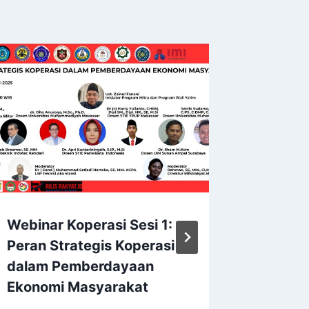
Webinar Koperasi Sesi 1:
TINGK
Peran Strategis Koperasi
KOMPE
dalam Pemberdayaan
PROFES
Ekonomi Masyarakat
SERTIF