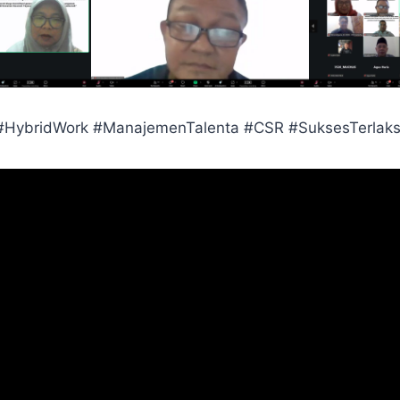
HybridWork #ManajemenTalenta #CSR #SuksesTerlak