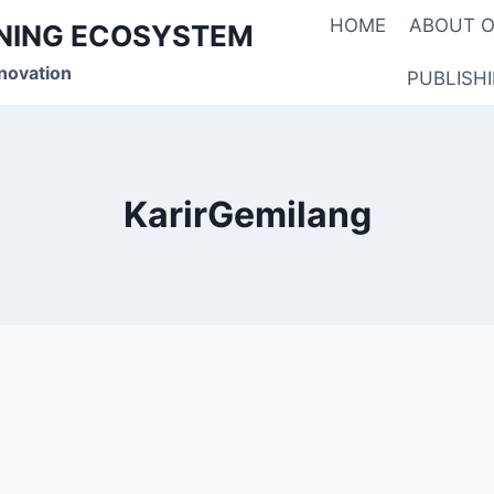
HOME
ABOUT O
RNING ECOSYSTEM
novation
PUBLISH
KarirGemilang