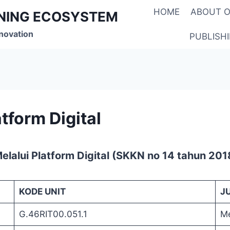
HOME
ABOUT O
RNING ECOSYSTEM
novation
PUBLISH
tform Digital
Melalui Platform Digital (SKKN no 14 tahun 201
KODE UNIT
J
G.46RIT00.051.1
Me