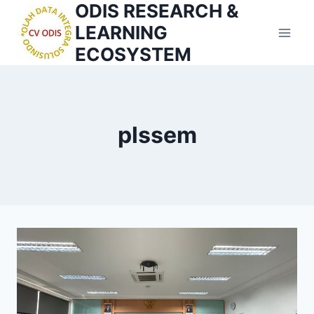
ODIS RESEARCH &
Skip
to
LEARNING
content
ECOSYSTEM
plssem