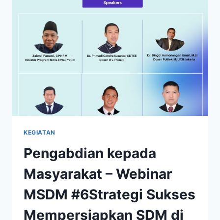
DIGELAR,
HADIRKAN
39
PEMBICARA
LINTAS
KAMPUS
DAN
DISIPLIN
ILMU
KEGIATAN
Pengabdian kepada
Masyarakat – Webinar
MSDM #6Strategi Sukses
Mempersiapkan SDM di